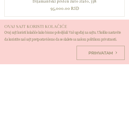
Dijamantski prsten žuto zlato, 338
95,000.00
RSD
OVAJ SAJT KORISTI KOLAČIĆE
Ovaj sajt koristi kolačiće kako bismo poboljšali Vaš ugođaj na sajtu. Ukoliko nastavite
da koristite naš sajt pretpostavićemo da se slažete sa našom politikom privatnosti.
PRIHVATAM