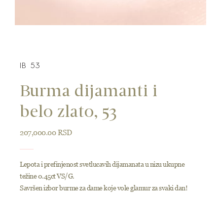
IB 53
Burma dijamanti i
belo zlato, 53
207,000.00
RSD
Lepota i prefinjenost svetlucavih dijamanata u nizu ukupne
težine 0.45ct VS/G.
Savršen izbor burme za dame koje vole glamur za svaki dan!