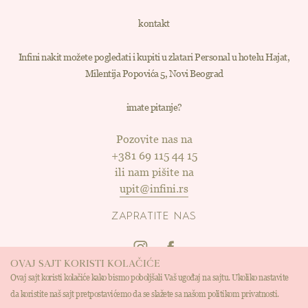
kontakt
Infini nakit možete pogledati i kupiti u zlatari Personal u hotelu Hajat,
Milentija Popovića 5, Novi Beograd
imate pitanje?
Pozovite nas na
+381 69 115 44 15
ili nam pišite na
upit@infini.rs
ZAPRATITE NAS
OVAJ SAJT KORISTI KOLAČIĆE
Ovaj sajt koristi kolačiće kako bismo poboljšali Vaš ugođaj na sajtu. Ukoliko nastavite
da koristite naš sajt pretpostavićemo da se slažete sa našom politikom privatnosti.