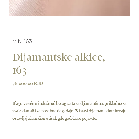
MIN 163
Dijamantske alkice,
163
78,000.00
RSD
Blago viseće minđuše od belog zlata sa dijamantima, prikladne za
svaki dan ali i za posebne događaje. Blistavi dijamanti dominiraju
ostavljajući snažan utisak gde god da se pojavite.