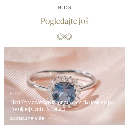
BLOG
Pogledajte još
BLOG
Plavi Topaz: Savršen Izbor za Vereničko Prstenje po
Povoljnoj Ceni u Beogradu
SAZNAJTE VIŠE