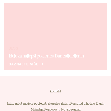
BLOG
Ideje za najlepši poklon za Dan zaljubljenih
SAZNAJTE VIŠE
kontakt
Infini nakit možete pogledati i kupiti u zlatari Personal u hotelu Hajat,
Milentija Popovića 5, Novi Beograd