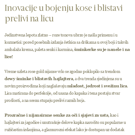
Inovacije u bojenju kose i blistavi
prelivi na licu
Jedinstvena lepota zlatno – roze tonova ubrzo je našla primenu i u
kozmetici: pored posebnih izdanja četkica sa drškama u ovoj boji i takvih
ambalaža krema, paleta senki i karmina,
šminkerke su je nanele i na
lice!
Vreme uzleta rose gold nijanse vrlo se zgodno poklopilo sa trendom
dewy šminke i blistavih hajlajtera
, a dva trenda sjedinjena su u
novim proizvodima koji naglašavaju
mladost, jedrost i svežinu lica
.
Lica matirana do perfekcije, od usana do kapaka i tena postaju stvar
prošlosti, a na scenu stupaju prelivi raznih boja.
Prozračne i nijansirane senke za oči i sjajevi za usta
, kao i
hajlajteri za jagodice i unutrašnje delove kapka naročito su popularne u
ružičastim izdanjima, a glamurozni efekat lako je dostupan uz dodatak