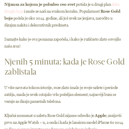
Nijansa za kojom je poludeo ceo svet
potisla je u drugi plan
zlato
drugih boja
i može se naći na svakom koraku. Popularnost
Rose Gold
boje
počela je oko 2014. godine, ali još uvek ne jenjava, naročito u
dizajnu nakita i dekorativnih predmeta.
Saznajte kako je ova pomama započela, i kako je ružičasto zlato osvojilo
naša srca!
Njenih 5 minuta: kada je Rose Gold
zablistala
U više navrata tokom istorije, roze zlato imalo je svoje uzlete i periode
zatišja, mada je uvek ostajalo vrlo poželjan element; najnoviji bum se
vezuje za dizajn pametnih telefona.
Ključni momenat u uzletu Rose Gold nijanse odredio je
Apple
; zasijavši
prvo na Apple Watch – u, a onda i kada je lansiran model iPhone 6s 2014.