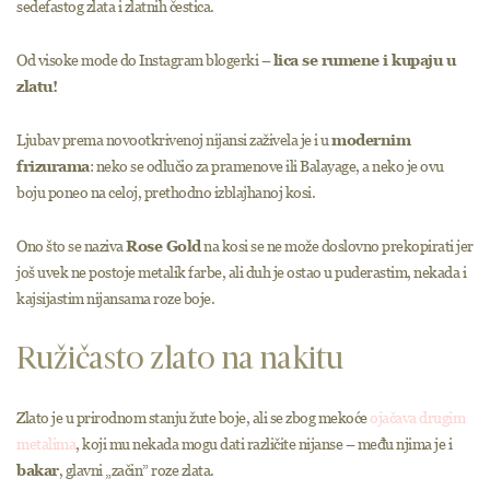
sedefastog zlata i zlatnih čestica.
Od visoke mode do Instagram blogerki –
lica se rumene i kupaju u
zlatu!
Ljubav prema novootkrivenoj nijansi zaživela je i u
modernim
frizurama
: neko se odlučio za pramenove ili Balayage, a neko je ovu
boju poneo na celoj, prethodno izblajhanoj kosi.
Ono što se naziva
Rose Gold
na kosi se ne može doslovno prekopirati jer
još uvek ne postoje metalik farbe, ali duh je ostao u puderastim, nekada i
kajsijastim nijansama roze boje.
Ružičasto zlato na nakitu
Zlato je u prirodnom stanju žute boje, ali se zbog mekoće
ojačava drugim
metalima
, koji mu nekada mogu dati različite nijanse – među njima je i
bakar
, glavni „začin” roze zlata.