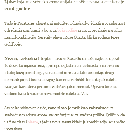
Ljubav koja traje već neko vreme zasijala je u više navrata, a krunisana je
2016. godine.
Tada je
Pantone
, planetarni autoritet u dizajnu koji diktira popularnost
određenih kombinacija boja, za
boju godine
prvi put proglasio naročito
nežnu kombinaciju: Serenity plavu i Rose Quartz, blisku rođaku Rose
Gold boje.
Nežna, raskošna i topla
– tako se Rose Gold može najbolje opisati.
Ističesvaku nijansu tena, i prelepo izgleda i na maslinastoj i na biserno
bledoj koži; pored toga, na nakit od roze zlata lako se dodaju drugi
elementi poput bisera i dragog kamenja različitih boja, dajući nakitu
razigran karakter a pri tome zadržavajući otmenost. Upravo time se
vodimo kada kreiramo nove modele nakita za Vas.
Što se kombinovanja tiče,
roze zlato je prilično zahvalno
: i za
svakodnevnu dozu lepote, na venčanjima i za svečane prilike. Odlično ide
uz žuto zlato i
bisere
, a jedna nova, nesvakidašnja kombinacija je naročito
inovativna.