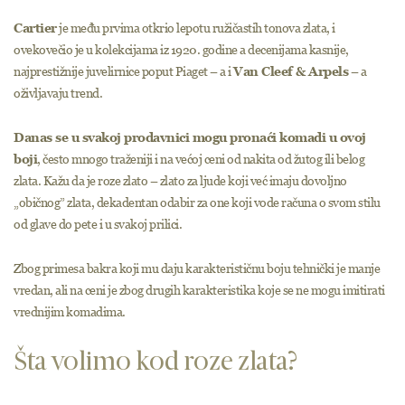
Cartier
je među prvima otkrio lepotu ružičastih tonova zlata, i
ovekovečio je u kolekcijama iz 1920. godine a decenijama kasnije,
najprestižnije juvelirnice poput Piaget – a i
Van Cleef & Arpels
– a
oživljavaju trend.
Danas se u svakoj prodavnici mogu pronaći komadi u ovoj
boji
, često mnogo traženiji i na većoj ceni od nakita od žutog ili belog
zlata. Kažu da je roze zlato – zlato za ljude koji već imaju dovoljno
„običnog” zlata, dekadentan odabir za one koji vode računa o svom stilu
od glave do pete i u svakoj prilici.
Zbog primesa bakra koji mu daju karakterističnu boju tehnički je manje
vredan, ali na ceni je zbog drugih karakteristika koje se ne mogu imitirati
vrednijim komadima.
Šta volimo kod roze zlata?