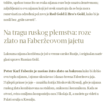
tržište, uprkos tome što se svaka nijansa roze boje smatra ženstvenom;
zaljubljenici u ovu nijansu koji još uvek smatraju da se boja mora
rezervisati za određeni pol zovu je
Red Gold
ili
Bro’s Gold
, kako bi je
nosili bez „griže savesti”.
Na tragu ruskog plemstva: roze
zlato na Faberžeovom jajetu
Luksuzna nijansa korišćena je još u vreme carske Rusije, i originalan naziv
glasi upravo Russian Gold.
Peter Karl Faberže je mešao žuto zlato sa bakrom
kako bi dobio
ovu toplu nijansu, i njome ukrašavao i danas čuvena Faberžeova jaja.
Najlepši primer je jaje – muzička kutija Moskovski Kremlj, gde je nijansa
ruskog zlata kombinovana sa staklom, oniksom i keramikom. Kada se
otvori, svira omiljenu kompoziciju cara Nikolaja II, a možete ga videti u
Palati oružja u Kremlju.