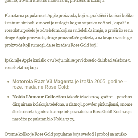
godine, u ovom izuzetno modernom, privlačnom izdanju.
Planetarna popularnost Apple proizvoda, koji su praktični i korisni koliko
i statusni simboli, osnovni je razlog iz kog su se preko noći svi „kupali” u
roze zlatu: počelo je od telefona koji su svi želeli da imaju, a proširilo se na
druge Apple proizvode, druge proizvođače gedžeta, a na kraju i sve druge
proizvode koji su mogli da se izrade u Rose Gold boji!
Ipak, nije Apple izmislio ovu boju, niti se prvi dosetio da izbaci telefone u
roze ili zlatnoj boji:
Motorola Razr V3 Magenta
je izašla 2005. godine –
roze, mada ne Rose Gold;
Nokia L’amour Collection
takođe izlazi 2005. godine – posebno
dizajnirana kolekcija telefona, u zlatnoj i powder pink nijansi, onome
što će desetak godina kasnije biti poznato kao Rose Gold! Kod nas je
naročito popularan bio Nokia 7373.
O tome koliko je Rose Gold popularna boja svedoči i proboj na muško