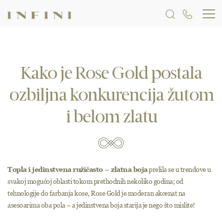
Vereničko prstenje sa crnim dijamantima
Vereničko prstenje sa braon dijamantima
Kako je Rose Gold postala
ozbiljna konkurencija žutom
i belom zlatu
Topla i jedinstvena ružičasto – zlatna boja
prelila se u trendove u
svakoj mogućoj oblasti tokom prethodnih nekoliko godina; od
tehnologije do farbanja kose, Rose Gold je moderan akcenat na
asesoarima oba pola – a jedinstvena boja starija je nego što mislite!