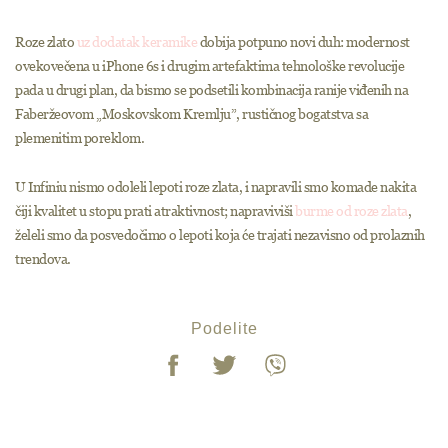
Roze zlato
uz dodatak keramike
dobija potpuno novi duh: modernost
ovekovečena u iPhone 6s i drugim artefaktima tehnološke revolucije
pada u drugi plan, da bismo se podsetili kombinacija ranije viđenih na
Faberžeovom „Moskovskom Kremlju”, rustičnog bogatstva sa
plemenitim poreklom.
U Infiniu nismo odoleli lepoti roze zlata, i napravili smo komade nakita
čiji kvalitet u stopu prati atraktivnost; napraviviši
burme od roze zlata
,
želeli smo da posvedočimo o lepoti koja će trajati nezavisno od prolaznih
trendova.
Podelite