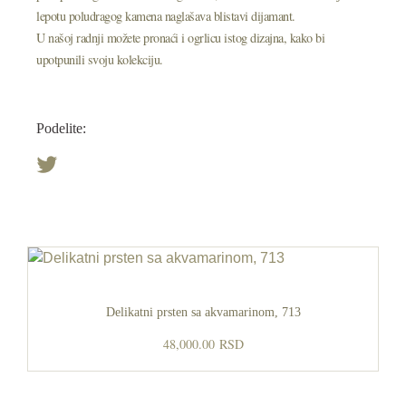
lepotu poludragog kamena naglašava blistavi dijamant.
U našoj radnji možete pronaći i ogrlicu istog dizajna, kako bi
upotpunili svoju kolekciju.
Podelite:
Delikatni prsten sa akvamarinom, 713
48,000.00
RSD