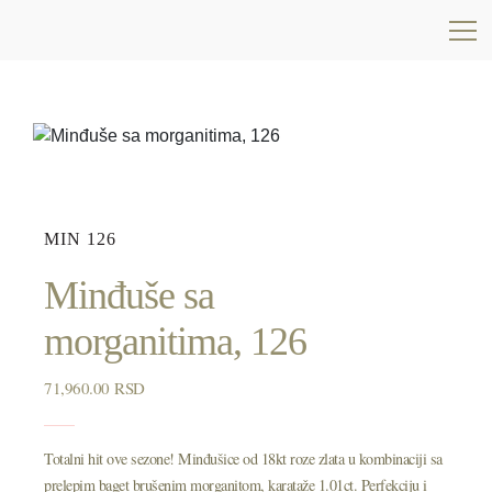
MIN 126
Minđuše sa
morganitima, 126
71,960.00
RSD
Totalni hit ove sezone! Minđušice od 18kt roze zlata u kombinaciji sa
prelepim baget brušenim morganitom, karataže 1.01ct. Perfekciju i