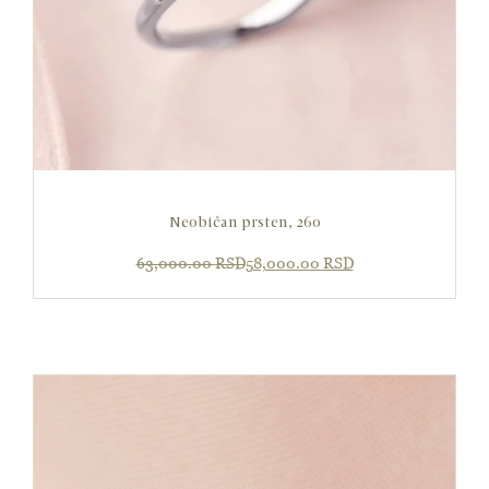
Neobičan prsten, 260
Originalna cena je bila: 63,000.00 
Trenutna cena je: 58,000.00 RSD.
63,000.00
RSD
58,000.00
RSD