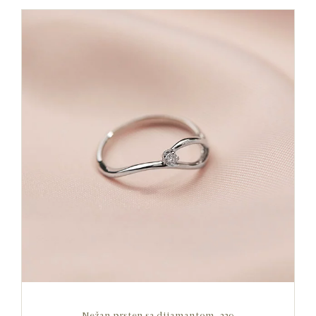
Nežan prsten sa dijamantom, 239