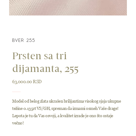
BVER 255
Prsten sa tri
dijamanta, 255
63,000.00
RSD
Model od belog zlata ukrašen brilijantima visokog sjaja ukupne
težine 0.135ct VS/GH, spreman da izmami osmeh Vaše drage!
Lepota je tu da Vas osvoji, a kvalitet izrade je ono što ostaje
večno!