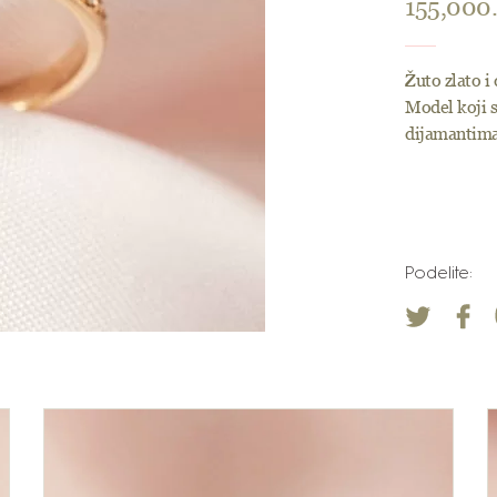
155,000
Žuto zlato i
Model koji s
dijamantima 
Podelite: