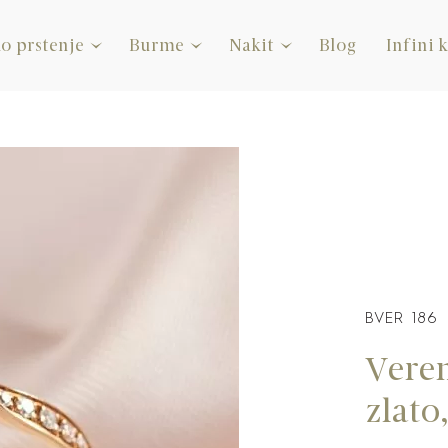
o prstenje
Burme
Nakit
Blog
Infini 
BVER 186
Veren
zlato