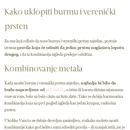
Kako uklopiti burmu i verenički
prsten
Za one koji odluče da nose burmu i verenički prsten zajedno, postoje
izvesna
pravila koja će učiniti da jedan prsten naglašava lepotu
drugog,
i da ta kombinacija izgleda prelepo i efektno.
Kombinovanje metala
Kada nosite burmu i verenički prsten zajedno,
najbolje bi bilo da
budu napravljene od
istih metala
, u istim ili barem sličnim nijansama:
roze uz roze, belo uz belo i žuto uz žuto zlato. Tako se dobija harmonična
kombinacija koja na prvi pogled izgleda kao jedan krupan, raskošan
prsten.
Ukoliko Vam to ne deluje dovoljno zanimljivo, svakako možete nositi
kombinacije kako god želite i sami odrediti pravila – ili manjak istih, jer je