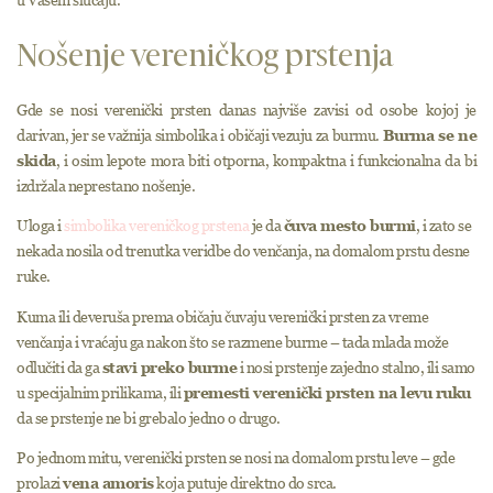
u Vašem slučaju.
Nošenje vereničkog prstenja
Gde se nosi verenički prsten danas najviše zavisi od osobe kojoj je
darivan, jer se važnija simbolika i običaji vezuju za burmu.
Burma se ne
skida
, i osim lepote mora biti otporna, kompaktna i funkcionalna da bi
izdržala neprestano nošenje.
Uloga i
simbolika vereničkog prstena
je da
čuva mesto burmi
, i zato se
nekada nosila od trenutka veridbe do venčanja, na domalom prstu desne
ruke.
Kuma ili deveruša prema običaju čuvaju verenički prsten za vreme
venčanja i vraćaju ga nakon što se razmene burme – tada mlada može
odlučiti da ga
stavi preko burme
i nosi prstenje zajedno stalno, ili samo
u specijalnim prilikama, ili
premesti verenički prsten na levu ruku
da se prstenje ne bi grebalo jedno o drugo.
Po jednom mitu, verenički prsten se nosi na domalom prstu leve – gde
prolazi
vena amoris
koja putuje direktno do srca.