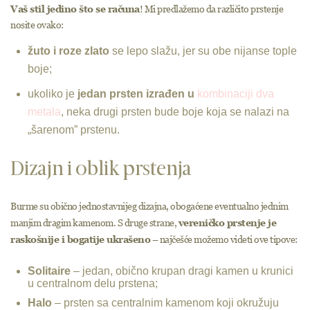
Vaš stil jedino što se računa
! Mi predlažemo da različito prstenje
nosite ovako:
žuto i roze zlato
se lepo slažu, jer su obe nijanse tople
boje;
ukoliko je
jedan prsten izrađen u
kombinaciji dva
metala
, neka drugi prsten bude boje koja se nalazi na
„šarenom” prstenu.
Dizajn i oblik prstenja
Burme su obično jednostavnijeg dizajna, obogaćene eventualno jednim
manjim dragim kamenom. S druge strane,
vereničko prstenje je
raskošnije i bogatije ukrašeno
– najčešće možemo videti ove tipove:
Solitaire
– jedan, obično krupan dragi kamen u krunici
u centralnom delu prstena;
Halo
– prsten sa centralnim kamenom koji okružuju