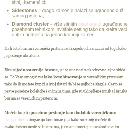
sitniji kamenčići;
Sidestones
– drago kamenje nalazi se ugrađeno duž
samog prstena;
Diamond cluster
– više sitnijih
dijamanata
ugrađeno je
posebnom tehnikom invisible setting tako da kreira veći
oblik i podseća na jedan krupniji kamen.
Da li ćete burmu i verenički prsten nositi zajedno ili ne zavisi od toga kako
je prstenje ukrašeno.
Bira se
jednostavnija burma
, jer se ona nosi svakodnevno, tj ne skida
se. To Vam omogućava
lako kombinovanje
sa vereničkim prstenom,
tako da ih možete kupiti u istoj zlatari da bi se najbolje slagale. Često se
prave posebne kolekcije s ovim na umu, gde su uklopljene muška i ženska
burma sa vereničkim prstenom.
Možete kupiti i
posebno prstenje kao dodatak vereničkom
:
ovakvi filler-i
obogaćuju kombinacije, a kako su sitniji možete ih
svakodnevno nositi sa burmama, jer manje smetaju u svakodnevnim