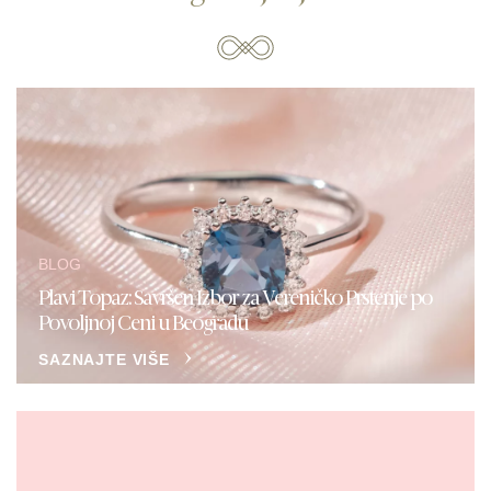
BLOG
Plavi Topaz: Savršen Izbor za Vereničko Prstenje po
Povoljnoj Ceni u Beogradu
SAZNAJTE VIŠE