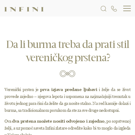
Vereničko prstenje sa crnim dijamantima
Vereničko prstenje sa braon dijamantima
Da li burma treba da prati stil
vereničkog prstena?
Verenički prsten je
prva izjava predane ljubavi
i želje da se život
provede zajedno – njegova lepota i uspomena na najznačajniji trenutak u
životu jednog para čini da želite da ga nosite stalno. Na red kasnije dolazi i
burma, sa tradicionalnom porukom da ste za sve druge nedostupni.
Ova
dva prstena možete nositi odvojeno i zajedno
, po sopstvenoj
želji, a uz pomoć saveta Infini zlatare odredite kako bi to moglo da izgleda