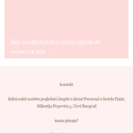
BLOG
Ideje za najlepši poklon za Dan zaljubljenih
SAZNAJTE VIŠE
kontakt
Infini nakit možete pogledati i kupiti u zlatari Personal u hotelu Hajat,
Milentija Popovića 5, Novi Beograd
imate pitanje?