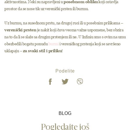
aktivnostima. Neki su napravljeni u
posebnom obliku
koji ostavlja
prostor da se nose tik uz verenički prsten ili burmu.
Uz burmu, na susednom prstu, na drugoj ruci ili u posebnim prilikama –
verenički prsten
je nakit koji čuva veoma važne uspomene, bez obzira
na to da li se slaže sa drugim prstenjem ili ne. U Infiniu smo s ovim na umu
obezbedili bogatu ponudu
burmi
i vereničkog prstenja koji se savršeno
uklapaju –
za svaki stil i priliku
!
Podelite
BLOG
Pogledajte još