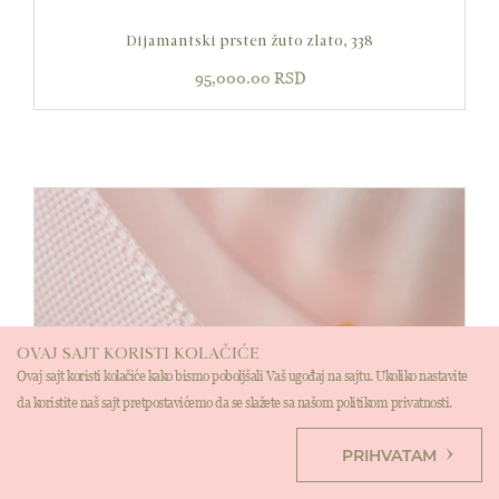
Dijamantski prsten žuto zlato, 338
95,000.00
RSD
OVAJ SAJT KORISTI KOLAČIĆE
Ovaj sajt koristi kolačiće kako bismo poboljšali Vaš ugođaj na sajtu. Ukoliko nastavite
da koristite naš sajt pretpostavićemo da se slažete sa našom politikom privatnosti.
PRIHVATAM