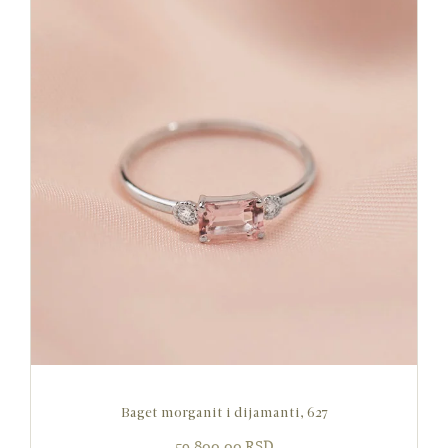
Baget morganit i dijamanti, 627
59,800.00
RSD