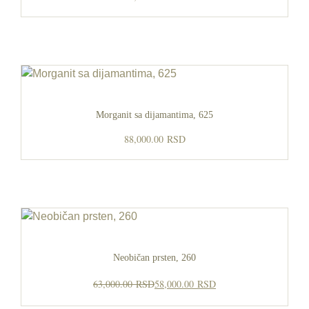
Morganit sa dijamantima, 625
88,000.00
RSD
Neobičan prsten, 260
Originalna cena je bila: 63,000.00 RSD
Trenutna cena je: 58,000.00 RSD.
63,000.00
RSD
58,000.00
RSD