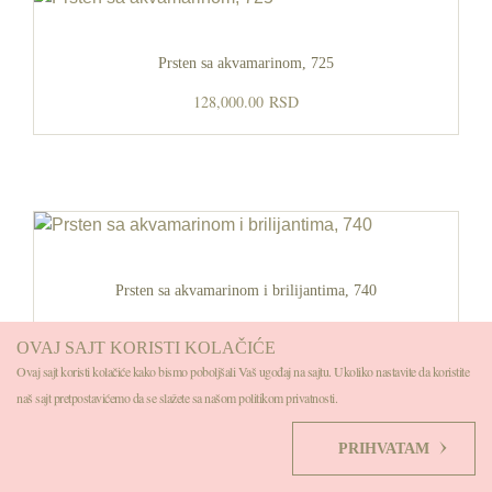
Prsten sa akvamarinom, 725
128,000.00
RSD
Prsten sa akvamarinom i brilijantima, 740
98,000.00
RSD
OVAJ SAJT KORISTI KOLAČIĆE
Ovaj sajt koristi kolačiće kako bismo poboljšali Vaš ugođaj na sajtu. Ukoliko nastavite da koristite
naš sajt pretpostavićemo da se slažete sa našom politikom privatnosti.
PRIHVATAM